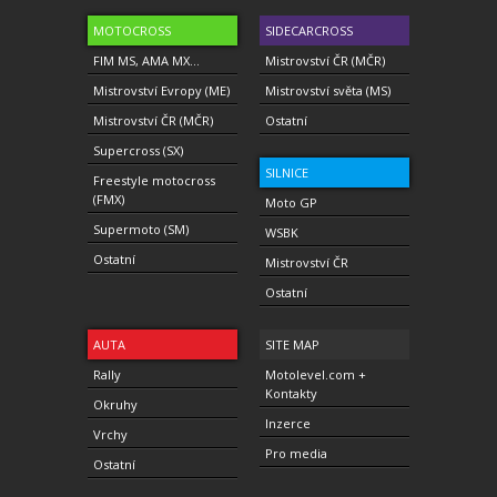
MOTOCROSS
SIDECARCROSS
FIM MS, AMA MX...
Mistrovství ČR (MČR)
Mistrovství Evropy (ME)
Mistrovství světa (MS)
Mistrovství ČR (MČR)
Ostatní
Supercross (SX)
SILNICE
Freestyle motocross
(FMX)
Moto GP
Supermoto (SM)
WSBK
Ostatní
Mistrovství ČR
Ostatní
AUTA
SITE MAP
Rally
Motolevel.com +
Kontakty
Okruhy
Inzerce
Vrchy
Pro media
Ostatní