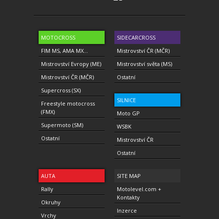
MOTOCROSS
SIDECARCROSS
FIM MS, AMA MX...
Mistrovství ČR (MČR)
Mistrovství Evropy (ME)
Mistrovství světa (MS)
Mistrovství ČR (MČR)
Ostatní
Supercross (SX)
SILNICE
Freestyle motocross
(FMX)
Moto GP
Supermoto (SM)
WSBK
Ostatní
Mistrovství ČR
Ostatní
AUTA
SITE MAP
Rally
Motolevel.com +
Kontakty
Okruhy
Inzerce
Vrchy