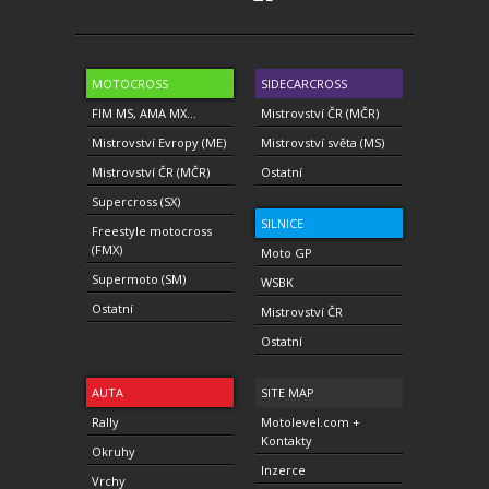
MOTOCROSS
SIDECARCROSS
FIM MS, AMA MX...
Mistrovství ČR (MČR)
Mistrovství Evropy (ME)
Mistrovství světa (MS)
Mistrovství ČR (MČR)
Ostatní
Supercross (SX)
SILNICE
Freestyle motocross
(FMX)
Moto GP
Supermoto (SM)
WSBK
Ostatní
Mistrovství ČR
Ostatní
AUTA
SITE MAP
Rally
Motolevel.com +
Kontakty
Okruhy
Inzerce
Vrchy