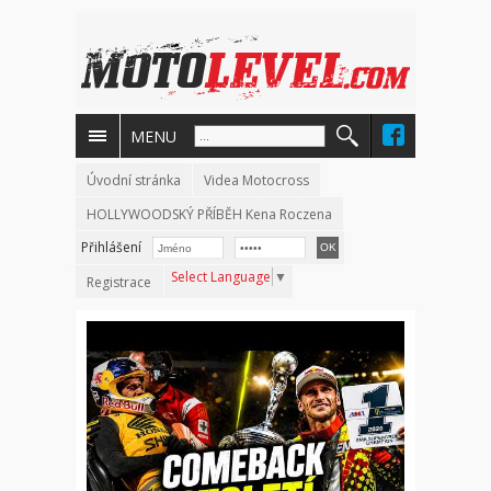
MENU
Úvodní stránka
Videa Motocross
HOLLYWOODSKÝ PŘÍBĚH Kena Roczena
Přihlášení
Select Language
▼
Registrace