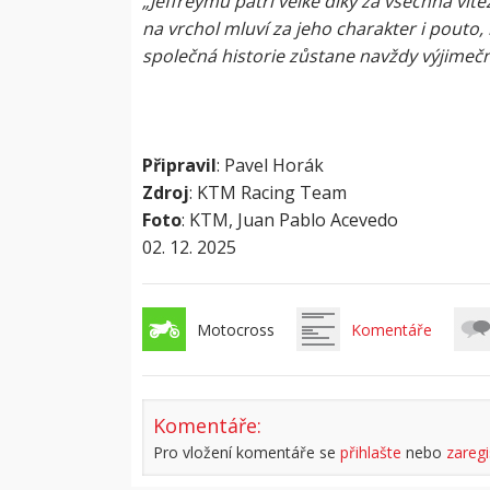
„Jeffreymu patří velké díky za všechna vítě
na vrchol mluví za jeho charakter i pouto
společná historie zůstane navždy výjimečn
Připravil
: Pavel Horák
Zdroj
: KTM Racing Team
Foto
: KTM, Juan Pablo Acevedo
02. 12. 2025
Motocross
Komentáře
Komentáře:
Pro vložení komentáře se
přihlašte
nebo
zaregi