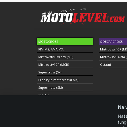
MOTOCROSS
SIDECARCROSS
FIM MS, AMA MX...
Mistrovství ČR (M
Mistrovství Evropy (ME)
Mistrovství světa 
Mistrovství ČR (MČR)
Ostatní
Supercross (SX)
Freestyle motocross (FMX)
Supermoto (SM)
Ostatní
Na 
Naše
fung
© 2010-2021 Copyright Motolevel. Všechna práva vyhrazen