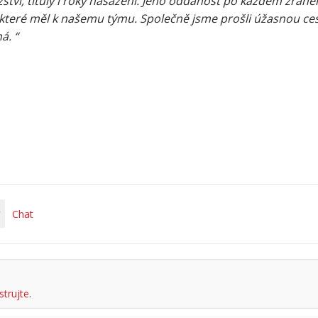
zství, tituly i roky nasazení. Jeho oddanost po každém zraně
, které měl k našemu týmu. Společně jsme prošli úžasnou ce
á. “
Chat
strujte
.