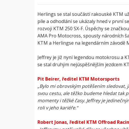
Herlings se stal součástí rakouské KTM už v
píle a odhodlání se ukázaly hned v první s
rozvoji KTM 250 SX-F. Úspěchy se značkou s
AMA Pro Motocross, spousty národních š
KTM a Herlingse na legendárním závodě M
Jeffrey je již nyní legendou motokrosu a 
se stal druhým nejúspěšnějším jezdcem KT
Pit Beirer, ředitel KTM Motorsports
„Bylo mi obrovským potěšením sledovat, jak
svou cestu, ale těžko budeme hledat tak p
momenty i těžké časy. Jeffrey je jedineč
roli v jeho kariéře.“
Robert Jonas, ředitel KTM Offroad Raci