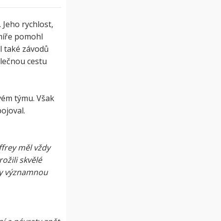
 Jeho rychlost,
 míře pomohl
il také závodů
lečnou cestu
svém týmu. Však
ojoval.
ffrey měl vždy
ožili skvělé
ály významnou