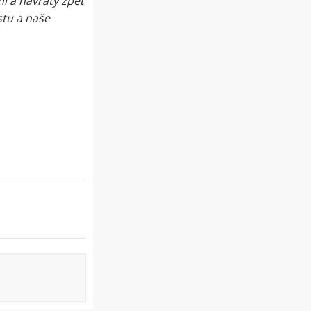
ní a návraty zpět
stu a naše