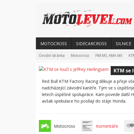
MOTOCROSS
SIDECARCROSS
SILNICE
Úvodní stránka
Motocross
FIM MS, AMA MX
KTM
KTM se l
Red Bull KTM Factory Racing děkuje a přeje všec
nadcházející závodní kariéře. Tým se s úspěš
letech úspěšné spolupráce. Kam povede další He
avšak spekulace ho posílají do stáje Honda.
Motocross
Komentáře