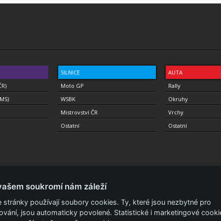
SILNICE
AUTA
ČR)
Moto GP
Rally
(MS)
WSBK
Okruhy
Mistrovství ČR
Vrchy
Ostatní
Ostatní
vašem soukromí nám záleží
 stránky používají soubory cookies. Ty, které jsou nezbytné pro
ování, jsou automaticky povolené. Statistické i marketingové cooki
a.
Podmínky a prohlášení - ochrana soukromí.
Zásady ochrany osobních údajů.
ISSN 