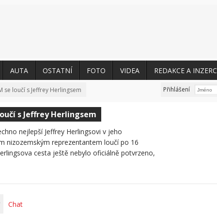
AUTA
OSTATNÍ
FOTO
VIDEA
REDAKCE A INZERC
Přihlášení
 se loučí s Jeffrey Herlingsem
oučí s Jeffrey Herlingsem
hno nejlepší Jeffrey Herlingsovi v jeho
ným nizozemským reprezentantem loučí po 16
rlingsova cesta ještě nebylo oficiálně potvrzeno,
Chat