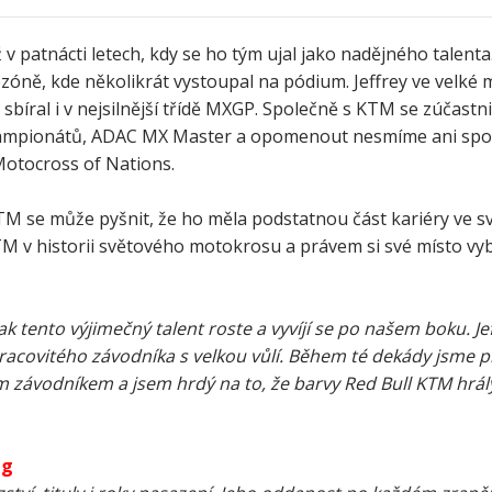
 patnácti letech, kdy se ho tým ujal jako nadějného talenta.
ezóně, kde několikrát vystoupal na pódium. Jeffrey ve velké
bíral i v nejsilnější třídě MXGP. Společně s KTM se zúčastn
ampionátů, ADAC MX Master a opomenout nesmíme ani spo
otocross of Nations.
KTM se může pyšnit, že ho měla podstatnou část kariéry ve 
M v historii světového motokrosu a právem si své místo vyb
 tento výjimečný talent roste a vyvíjí se po našem boku. Je
racovitého závodníka s velkou vůlí. Během té dekády jsme pr
ným závodníkem a jsem hrdý na to, že barvy Red Bull KTM hr
ng