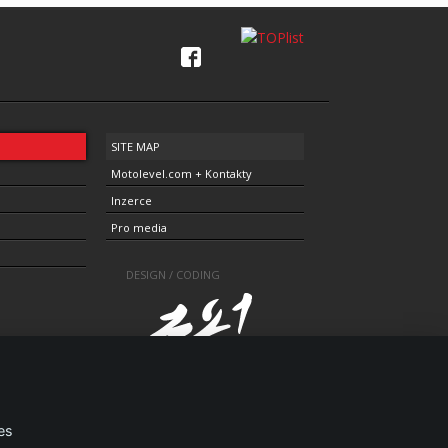
SITE MAP
Motolevel.com + Kontakty
Inzerce
Pro media
DESIGN / CODING
es
1805-3696