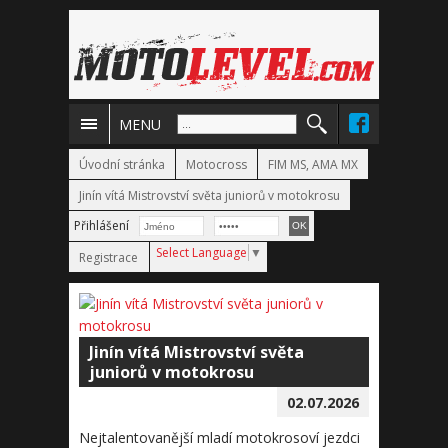
MENU
Úvodní stránka
Motocross
FIM MS, AMA MX
Jinín vítá Mistrovství světa juniorů v motokrosu
Přihlášení
Select Language
▼
Registrace
Jinín vítá Mistrovství světa
juniorů v motokrosu
02.07.2026
Nejtalentovanější mladí motokrosoví jezdci