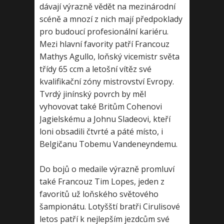
dávají výrazně vědět na mezinárodní
scéně a mnozí z nich mají předpoklady
pro budoucí profesionální kariéru.
Mezi hlavní favority patří Francouz
Mathys Agullo, loňský vicemistr světa
třídy 65 ccm a letošní vítěz své
kvalifikační zóny mistrovství Evropy.
Tvrdý jinínský povrch by měl
vyhovovat také Britům Cohenovi
Jagielskému a Johnu Sladeovi, kteří
loni obsadili čtvrté a páté místo, i
Belgičanu Tobemu Vandeneyndemu.
Do bojů o medaile výrazně promluví
také Francouz Tim Lopes, jeden z
favoritů už loňského světového
šampionátu. Lotyšští bratři Cirulisové
letos patří k nejlepším jezdcům své