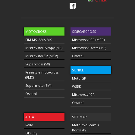
MOTOCROSS
SIDECARCROSS
FIM MS, AMA MX...
Mistrovství ČR (MČR)
Mistrovství Evropy (ME)
Mistrovství světa (MS)
Mistrovství ČR (MČR)
Ostatní
Supercross (SX)
SILNICE
Freestyle motocross
(FMX)
Moto GP
Supermoto (SM)
WSBK
Ostatní
Mistrovství ČR
Ostatní
AUTA
SITE MAP
Rally
Motolevel.com +
Kontakty
Okruhy