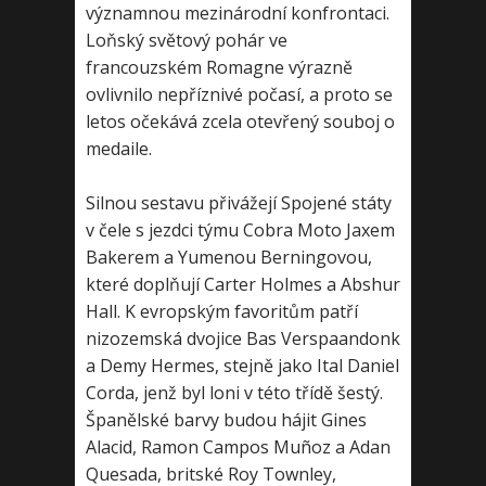
významnou mezinárodní konfrontaci.
Loňský světový pohár ve
francouzském Romagne výrazně
ovlivnilo nepříznivé počasí, a proto se
letos očekává zcela otevřený souboj o
medaile.
Silnou sestavu přivážejí Spojené státy
v čele s jezdci týmu Cobra Moto Jaxem
Bakerem a Yumenou Berningovou,
které doplňují Carter Holmes a Abshur
Hall. K evropským favoritům patří
nizozemská dvojice Bas Verspaandonk
a Demy Hermes, stejně jako Ital Daniel
Corda, jenž byl loni v této třídě šestý.
Španělské barvy budou hájit Gines
Alacid, Ramon Campos Muñoz a Adan
Quesada, britské Roy Townley,