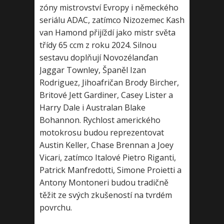
zóny mistrovství Evropy i německého
seriálu ADAC, zatímco Nizozemec Kash
van Hamond přijíždí jako mistr světa
třídy 65 ccm z roku 2024. Silnou
sestavu doplňují Novozélanďan
Jaggar Townley, Španěl Izan
Rodriguez, Jihoafričan Brody Bircher,
Britové Jett Gardiner, Casey Lister a
Harry Dale i Australan Blake
Bohannon. Rychlost amerického
motokrosu budou reprezentovat
Austin Keller, Chase Brennan a Joey
Vicari, zatímco Italové Pietro Riganti,
Patrick Manfredotti, Simone Proietti a
Antony Montoneri budou tradičně
těžit ze svých zkušeností na tvrdém
povrchu.