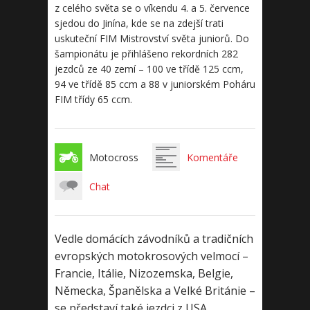
z celého světa se o víkendu 4. a 5. července
sjedou do Jinína, kde se na zdejší trati
uskuteční FIM Mistrovství světa juniorů. Do
šampionátu je přihlášeno rekordních 282
jezdců ze 40 zemí – 100 ve třídě 125 ccm,
94 ve třídě 85 ccm a 88 v juniorském Poháru
FIM třídy 65 ccm.
Motocross
Komentáře
Chat
Vedle domácích závodníků a tradičních
evropských motokrosových velmocí –
Francie, Itálie, Nizozemska, Belgie,
Německa, Španělska a Velké Británie –
se představí také jezdci z USA,