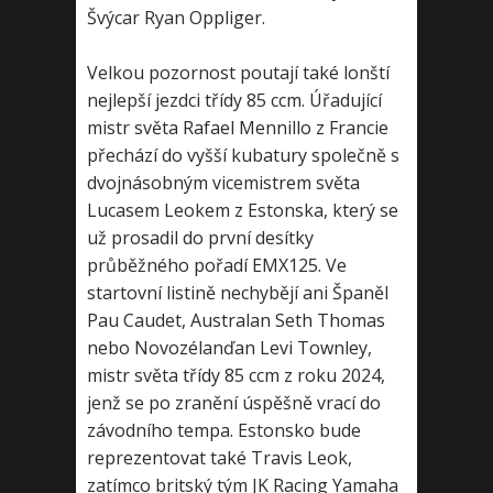
Švýcar Ryan Oppliger.
Velkou pozornost poutají také lonští
nejlepší jezdci třídy 85 ccm. Úřadující
mistr světa Rafael Mennillo z Francie
přechází do vyšší kubatury společně s
dvojnásobným vicemistrem světa
Lucasem Leokem z Estonska, který se
už prosadil do první desítky
průběžného pořadí EMX125. Ve
startovní listině nechybějí ani Španěl
Pau Caudet, Australan Seth Thomas
nebo Novozélanďan Levi Townley,
mistr světa třídy 85 ccm z roku 2024,
jenž se po zranění úspěšně vrací do
závodního tempa. Estonsko bude
reprezentovat také Travis Leok,
zatímco britský tým JK Racing Yamaha