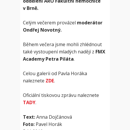
oddělení ARO Fakultní nemocnice
v Brně.
Celým večerem provázel
moderátor
Ondřej Novotný.
Během večera jsme mohli zhlédnout
také vystoupení mladých nadějí z
FMX
Academy Petra Piláta
.
Celou galerii od Pavla Horáka
naleznete
ZDE
.
Oficiální tiskovou zprávu naleznete
TADY
.
Text:
Anna Dojčánová
Foto:
Pavel Horák