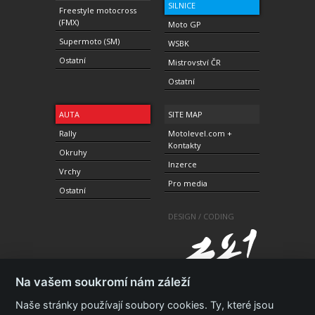
SILNICE
Freestyle motocross
(FMX)
Moto GP
Supermoto (SM)
WSBK
Ostatní
Mistrovství ČR
Ostatní
AUTA
SITE MAP
Rally
Motolevel.com +
Kontakty
Okruhy
Inzerce
Vrchy
Pro media
Ostatní
DESIGN / CODING
Na vašem soukromí nám záleží
Naše stránky používají soubory cookies. Ty, které jsou