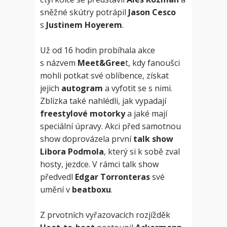
sněžné skútry potrápil
Jason Cesco
s
Justinem Hoyerem
.
Už od 16 hodin probíhala akce
s názvem
Meet&Gree
t, kdy fanoušci
mohli potkat své oblíbence, získat
jejich
autogram
a vyfotit se s nimi.
Zblízka také nahlédli, jak vypadají
freestylové motorky
a jaké mají
speciální úpravy. Akci před samotnou
show doprovázela první
talk show
Libora Podmola
, který si k sobě zval
hosty, jezdce. V rámci talk show
předvedl
Edgar Torronteras
své
umění v
beatboxu
.
Z prvotních vyřazovacích rozjížděk