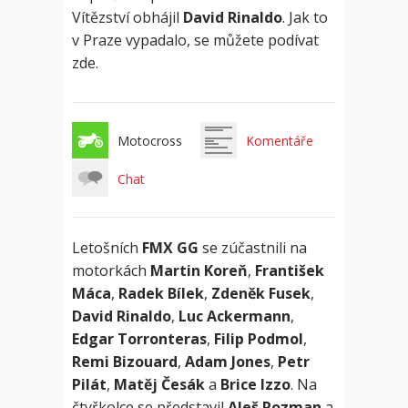
Vítězství obhájil
David Rinaldo
. Jak to
v Praze vypadalo, se můžete podívat
zde.
Motocross
Komentáře
Chat
Letošních
FMX GG
se zúčastnili na
motorkách
Martin Koreň
,
František
Máca
,
Radek Bílek
,
Zdeněk Fusek
,
David Rinaldo
,
Luc Ackermann
,
Edgar Torronteras
,
Filip Podmol
,
Remi Bizouard
,
Adam Jones
,
Petr
Pilát
,
Matěj Česák
a
Brice Izzo
. Na
čtyřkolce se představil
Aleš Rozman
a