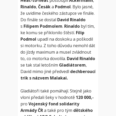
Heat-to-heat
postoupil
Ackermann
,
Rinaldo
,
Česák
a
Podmol
. Bylo jasné,
že uvidíme českého zástupce ve finále.
Do finále se dostal
David Rinaldo
s
Filipem Podmolem
.
Rinaldo
byl tím,
ke komu se přiklonilo štěstí.
Filip
Podmol
upadl na doskoku a poškodil
si motorku. Z toho důvodu nemohl dát
do jízdy maximum a musel zvládnout
to, co motorka dovolila.
David Rinaldo
se tak stal letošním
Gladiátorem
,
David mimo jiné předvedl
dechberoucí
trik s názvem Malakai.
Gladiátoři také pomáhají. Stejně jako
vloni předali šeky v hodnotě
120 000,-
pro
Vojenský fond solidarity
Armády ČR
a také pro tým
dětského