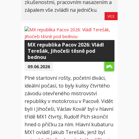
zkušenostmi, pracovním nasazením a
zápalem vše zvládli na jedničku.
VÍCE
MX republika Pacov 2026: Vládl
Terešák, Jihočeši těsně pod
bednou
09.06.2026
Plné startovní rošty, početní diváci,
ideální počasí, to byly kulisy čtvrtého
závodu otevřeného mistrovství
republiky v motokrosu v Pacově. Vidět
byli i Jihočeši, Václav Kovář byl v hlavní
třídě MX1 čtvrtý, Rudolf Plch skončil
hned o příčku za ním. Hlavní kubaturu
MX1 ovládl Jakub Terešák, jenž byl