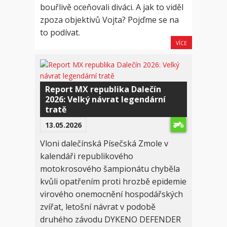
bouřlivě oceňovali diváci. A jak to viděl
zpoza objektivů Vojta? Pojďme se na
to podívat.
VÍCE
Report MX republika Dalečín
2026: Velký návrat legendární
tratě
13.05.2026
Vloni dalečínská Písečská Zmole v
kalendáři republikového
motokrosového šampionátu chyběla
kvůli opatřením proti hrozbě epidemie
virového onemocnění hospodářských
zvířat, letošní návrat v podobě
druhého závodu DYKENO DEFENDER