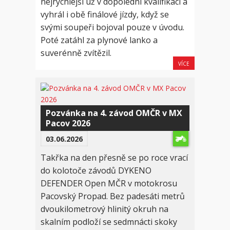
nejrychlejší už v dopolední kvalifikaci a
vyhrál i obě finálové jízdy, když se
svými soupeři bojoval pouze v úvodu.
Poté zatáhl za plynové lanko a
suverénně zvítězil.
VÍCE
Pozvánka na 4. závod OMČR v MX
Pacov 2026
03.06.2026
Takřka na den přesně se po roce vrací
do kolotoče závodů DYKENO
DEFENDER Open MČR v motokrosu
Pacovský Propad. Bez padesáti metrů
dvoukilometrový hlinitý okruh na
skalním podloží se sedmnácti skoky