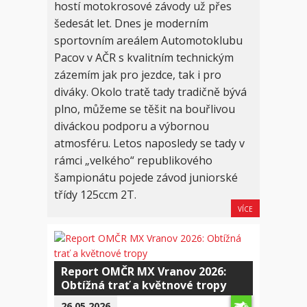
hostí motokrosové závody už přes
šedesát let. Dnes je moderním
sportovním areálem Automotoklubu
Pacov v AČR s kvalitním technickým
zázemím jak pro jezdce, tak i pro
diváky. Okolo tratě tady tradičně bývá
plno, můžeme se těšit na bouřlivou
diváckou podporu a výbornou
atmosféru. Letos naposledy se tady v
rámci „velkého“ republikového
šampionátu pojede závod juniorské
třídy 125ccm 2T.
VÍCE
Report OMČR MX Vranov 2026:
Obtížná trať a květnové tropy
26.05.2026