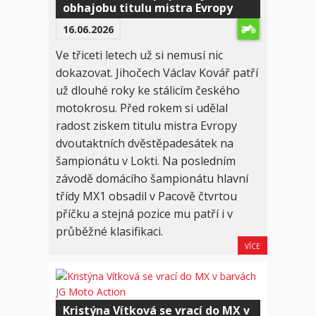
obhajobu titulu mistra Evropy
16.06.2026
Ve třiceti letech už si nemusí nic
dokazovat. Jihočech Václav Kovář patří
už dlouhé roky ke stálicím českého
motokrosu. Před rokem si udělal
radost ziskem titulu mistra Evropy
dvoutaktních dvěstěpadesátek na
šampionátu v Lokti. Na posledním
závodě domácího šampionátu hlavní
třídy MX1 obsadil v Pacově čtvrtou
příčku a stejná pozice mu patří i v
průběžné klasifikaci.
VÍCE
Kristýna Vítková se vrací do MX v