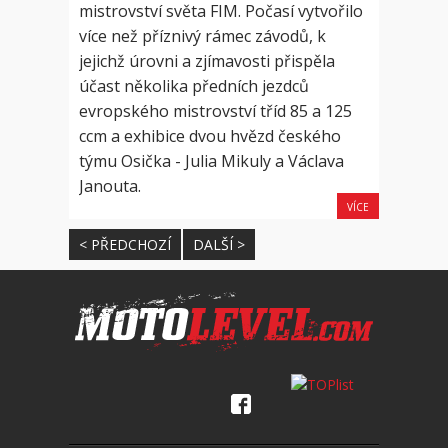
mistrovství světa FIM. Počasí vytvořilo
více než příznivý rámec závodů, k
jejichž úrovni a zjímavosti přispěla
účast několika předních jezdců
evropského mistrovství tříd 85 a 125
ccm a exhibice dvou hvězd českého
týmu Osička - Julia Mikuly a Václava
Janouta.
VÍCE
< PŘEDCHOZÍ
DALŠÍ >