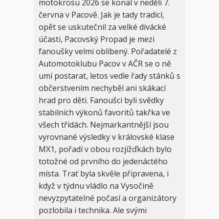
motokrosu 2026 se konal v neděli 7.
června v Pacově. Jak je tady tradicí,
opět se uskutečnil za velké divácké
účasti, Pacovský Propad je mezi
fanoušky velmi oblíbený. Pořadatelé z
Automotoklubu Pacov v AČR se o ně
umí postarat, letos vedle řady stánků s
občerstvením nechyběl ani skákací
hrad pro děti. Fanoušci byli svědky
stabilních výkonů favoritů takřka ve
všech třídách. Nejmarkantnější jsou
vyrovnané výsledky v královské klase
MX1, pořadí v obou rozjížďkách bylo
totožné od prvního do jedenáctého
místa. Trať byla skvěle připravena, i
když v týdnu vládlo na Vysočině
nevyzpytatelné počasí a organizátory
pozlobila i technika. Ale svými