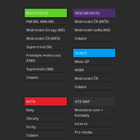
MOTOCROSS
SIDECARCROSS
FIM MS, AMA MX...
Mistrovství ČR (MČR)
Mistrovství Evropy (ME)
Mistrovství světa (MS)
Mistrovství ČR (MČR)
Ostatní
Supercross (SX)
SILNICE
Freestyle motocross
(FMX)
Moto GP
Supermoto (SM)
WSBK
Ostatní
Mistrovství ČR
Ostatní
AUTA
SITE MAP
Rally
Motolevel.com +
Kontakty
Okruhy
Inzerce
Vrchy
Pro media
Ostatní