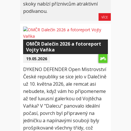
skoky nabízí příznivcům atraktivní
podívanou.
VÍCE
OMČR Dalečín 2026 a fotoreport
Vojty Vaňka
19.05.2026
DYKENO DEFENDER Open Mistrovství
České republiky se sice jelo v Dalečíně
už 10. května 2026, ale remcat asi
nebudete, když vám ho připomeneme
až teď luxusní galerkou od Vojtěcha
Vaňka? V "Dalecu" panovalo ideální
počasí, povrch byl připravený na
jedničku a napínavými souboji byly
prošpikované všechny třídy, což