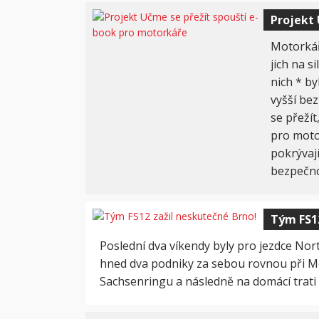
Projekt 
Motorkář
jich na s
nich * by
vyšší be
se přeží
pro moto
pokrývají
bezpečno
Tým FS12
Poslední dva víkendy byly pro jezdce Nor
hned dva podniky za sebou rovnou při Moto
Sachsenringu a následně na domácí trati 