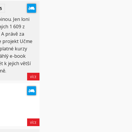
5
nou. Jen loni
ných 1 609 z
 A právě za
je projekt Učme
platné kurzy
sáhlý e-book
 k jejich větší
ně.
VÍCE
VÍCE