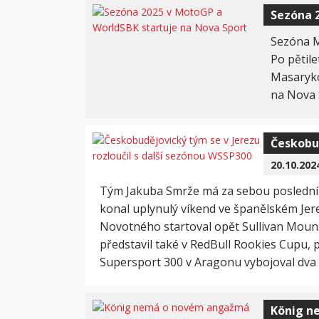
Sezóna 
Sezóna M
Po pětil
Masaryko
na Nova 
Českobud
20.10.202
Tým Jakuba Smrže má za sebou poslední z
konal uplynulý víkend ve španělském Jere
Novotného startoval opět Sullivan Mounse
představil také v RedBull Rookies Cupu, p
Supersport 300 v Aragonu vybojoval dva 
König n