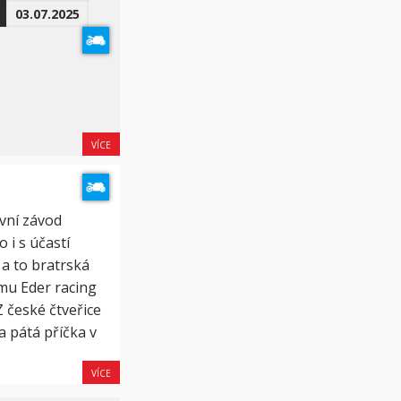
03.07.2025
VÍCE
vní závod
 i s účastí
 a to bratrská
ýmu Eder racing
 české čtveřice
a pátá příčka v
VÍCE