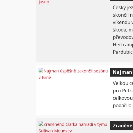
Český je
skončil n
víkendu 
škoda, mo
převodovk
Hertramp
Pardubicí
Najman 
Velkou c
pro Petra
celkovou
podařilo
Zraněné