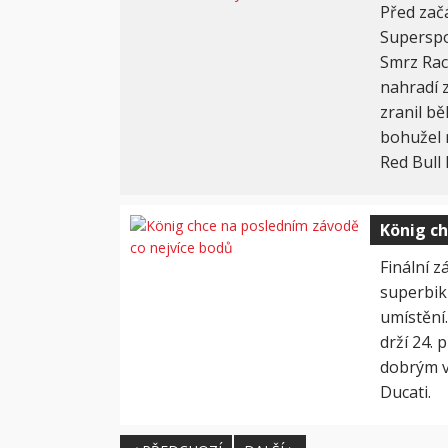
Před zač
Superspo
Smrz Rac
nahradí 
zranil b
bohužel 
Red Bull
König ch
Finální 
superbiků
umístění
drží 24. 
dobrým v
Ducati.