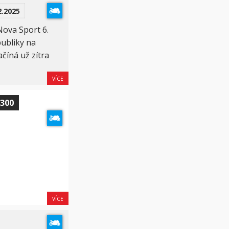
2.2025
Nova Sport 6.
ubliky na
číná už zítra
VÍCE
P300
VÍCE