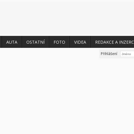
AUTA
OSTATNÍ
FOTO
VIDEA
REDAKCE A INZERC
Přihlášení