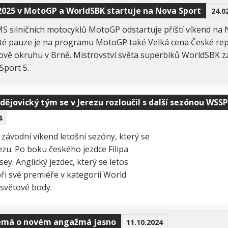
2025 v MotoGP a WorldSBK startuje na Nova Sport
24.0
S silničních motocyklů MotoGP odstartuje příští víkend na 
eté pauze je na programu MotoGP také Velká cena České rep
vě okruhu v Brně. Mistrovství světa superbiků WorldSBK za
Sport 5.
ějovický tým se v Jerezu rozloučil s další sezónou WSS
4
ávodní víkend letošní sezóny, který se
zu. Po boku českého jezdce Filipa
y. Anglický jezdec, který se letos
ři své premiéře v kategorii World
světové body.
emá o novém angažmá jasno
11.10.2024