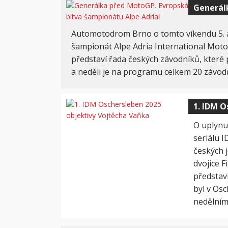
Generálk
Automotodrom Brno o tomto víkendu 5. a
šampionát Alpe Adria International Mot
představí řada českých závodníků, které
a neděli je na programu celkem 20 závod
1. IDM O
O uplynu
seriálu I
českých j
dvojice F
představi
byl v Osc
nedělním