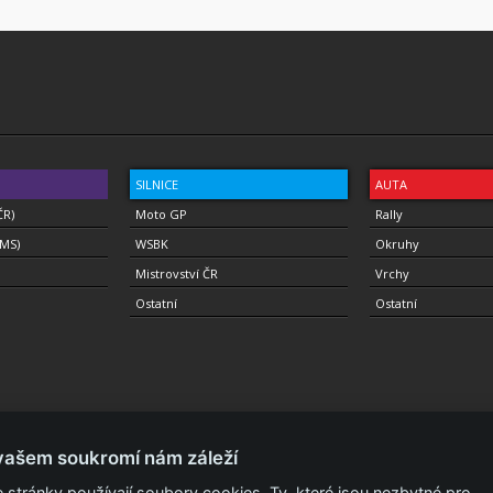
SILNICE
AUTA
ČR)
Moto GP
Rally
(MS)
WSBK
Okruhy
Mistrovství ČR
Vrchy
Ostatní
Ostatní
vašem soukromí nám záleží
 stránky používají soubory cookies. Ty, které jsou nezbytné pro