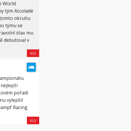
e World
by tým Accolade
a tomto okruhu
ho týmu se
ravotní stav mu
ě debutoval v
VÍCE
šampionátu
nejlepší
lkovém pořadí
nu vylepšil
rampf Racing
VÍCE