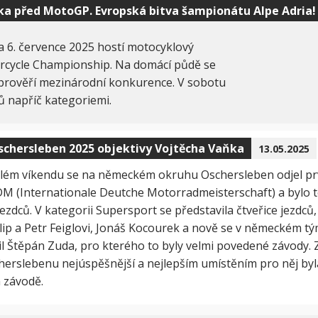
a před MotoGP. Evropská bitva šampionátu Alpe Adria!
 6. července 2025 hostí motocyklový
orcycle Championship. Na domácí půdě se
 prověří mezinárodní konkurence. V sobotu
ů napříč kategoriemi.
schersleben 2025 objektivy Vojtěcha Vaňka
13.05.2025
lém víkendu se na německém okruhu Oschersleben odjel pr
DM (Internationale Deutche Motorradmeisterschaft) a bylo to
ezdců. V kategorii Supersport se představila čtveřice jezdců,
ilip a Petr Feiglovi, Jonáš Kocourek a nově se v německém t
l Štěpán Zuda, pro kterého to byly velmi povedené závody. Z
herslebenu nejúspěšnější a nejlepším umístěním pro něj byl
 závodě.