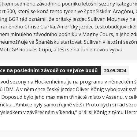
átkem sedmého závodního podniku letošní sezóny kategori
rt 300, který se koná tento týden ve španělském Aragónu, 
ing BGR rád oznámil, že britský jezdec Sullivan Mounsey n
zraněného Chrise Clarka. Americký jezdec českobudějovické
ěhem minulého závodního podniku v Magny Cours, a jeho zd
neumožňuje ve Španělsku startovat. Sullivan v letošní sezón
 MotoGP Rookies Cupu, a těší se na tuhle novou výzvu.
ce na posledním závodě co nejvíce bodů
20.09.2024
závod sezony na Hockenheimu je na programu v německém 
 IDM. A v něm chce český jezdec Oliver König vybojovat své 
. Doposud bylo jeho maximem třinácté místo v Assenu, v ce
příčku. „Ambice byly samozřejmě větší. Proto bych si rád sezo
ýsledkem v závěrečném víkendu,“ přál si König z týmu Hert