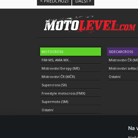
< PŘEDCHOZÍ
DALŠÍ >
MOTOCROSS
SIDECARCROSS
FIM MS, AMA MX...
Mistrovství ČR (M
Mistrovství Evropy (ME)
Mistrovství světa 
Mistrovství ČR (MČR)
Ostatní
Supercross (SX)
Freestyle motocross (FMX)
Supermoto (SM)
Ostatní
Na 
Naše