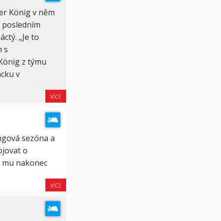
er König v něm
v posledním
ctý. „Je to
m s
 König z týmu
acku v
VÍCE
ingová sezóna a
ojovat o
se mu nakonec
VÍCE