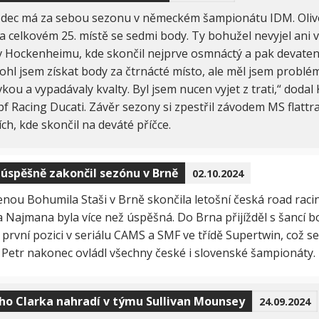
zdec má za sebou sezonu v německém šampionátu IDM. Oliv
a celkovém 25. místě se sedmi body. Ty bohužel nevyjel ani 
v Hockenheimu, kde skončil nejprve osmnáctý a pak devatená
hl jsem získat body za čtrnácté místo, ale měl jsem problé
ou a vypadávaly kvalty. Byl jsem nucen vyjet z trati,“ dodal
f Racing Ducati. Závěr sezony si zpestřil závodem MS flattr
ch, kde skončil na deváté příčce.
úspěšně zakončil sezónu v Brně
02.10.2024
enou Bohumila Staši v Brně skončila letošní česká road rac
 Najmana byla více než úspěšná. Do Brna přijížděl s šancí b
 první pozici v seriálu CAMS a SMF ve třídě Supertwin, což 
. Petr nakonec ovládl všechny české i slovenské šampionáty.
ho Clarka nahradí v týmu Sullivan Mounsey
24.09.2024