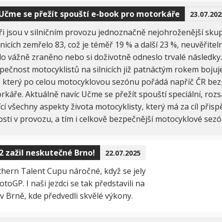
Učme se přežít spouští e-book pro motorkáře
23.07.202
i jsou v silničním provozu jednoznačně nejohroženější skupi
ilnicích zemřelo 83, což je téměř 19 % a další 23 %, neuvěřitel
lo vážně zraněno nebo si doživotně odneslo trvalé následky.
zpečnost motocyklistů na silnicích již patnáctým rokem boju
t, který po celou motocyklovou sezónu pořádá napříč ČR bez
rkáře. Aktuálně navíc Učme se přežít spouští speciální, roz
cí všechny aspekty života motocyklisty, který má za cíl přispět
sti v provozu, a tím i celkově bezpečnější motocyklové sezó
 zažil neskutečné Brno!
22.07.2025
thern Talent Cupu náročné, když se jely
GP. I naši jezdci se tak představili na
v Brně, kde předvedli skvělé výkony.