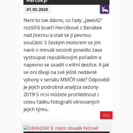
Herclíky!
01.03.2020
Není to tak dávno, co řady „jawistů“
rozšířili bratři Herclíkové z Benátek
nad Jizerou a stali se jí pevnou
součástí. S českým motorem se jim
navíc v minulé sezoně povedlo zase
vystoupat republikovým pořadím a
napevno se usadit v elitní desítce. A jak
se oni dívají na své ještě nedávné
výkony v seriálu MMČR side? Odpovědí
je jejich podrobná analýza sezony
2019! S ní si můžete prohlédnout i
celou řádku fotografií věnovaných
jejich týmu..
VÍCE