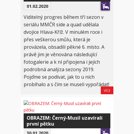
01.02.2020
Viditelný progres během tří sezon v
seriálu MMČR side a quad udělala
dvojice Hlava-Kříž. V minulém roce i
přes veškerou smůlu, která je
provázela, obsadili pěkné 6. místo. A
právě jim je věnována následující
fotogalerie a k ní připojena i jejich
podrobná analýza sezony 2019.
Pojďme se podívat, jak to u nich
probíhalo a s čím se museli vypořádat!
VÍCE
OBRAZEM: Černý-Musil uzavírali
první pětku
30.01.2020