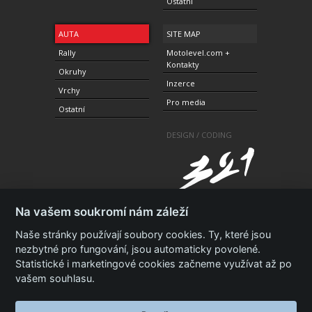
Ostatní
AUTA
SITE MAP
Rally
Motolevel.com +
Kontakty
Okruhy
Inzerce
Vrchy
Pro media
Ostatní
DESIGN / CODING
Na vašem soukromí nám záleží
Naše stránky používají soubory cookies. Ty, které jsou
nezbytné pro fungování, jsou automaticky povolené.
© 2010-2021 Copyright Motolevel. Všechna práva
Statistické i marketingové cookies začneme využívat až po
vyhrazena.
Podmínky a prohlášení - ochrana
soukromí.
Zásady ochrany osobních údajů.
ISSN 1805-
vašem souhlasu.
3696