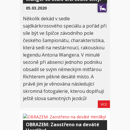
05.03.2020
Několik dekád v sedle
sajdkárkrosového speciálu a pořád při
síle být ve špičce závodního pole
českého šampionátu, charakteristika,
která sedí na nestárnoucí, rakouskou
legendu Antona Wangera. V minulé
sezoně při absenci jednoho podniku
obsadil se svým německým mitfárou
Richterem pěkné desáté místo. A
právě jim je věnována následující
skromná fotogalerie, kterou doplňují
ještě slova samotných jezdců!
VÍCE
OBRAZEM: Zaostřeno na deváté