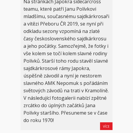
Na stránkách Japokra sidecarcross
teamu, které patří Janu Polívkovi
mladšímu, současnému sajdkárkrosaři
a vítězi Přeboru ČR 2019, se nyní při
odkladu sezony vzpomíná na zlaté
časy československého sajdkárkrosu
a jeho počátky. Samozřejmě, že fotky i
vše kolem se točí kolem slavné rodiny
Polívků. Starší toho rodu stavěl slavné
sajdkárkrosové rámy Japokra,
úspěšně závodil a nyní je nestorem
slavného AMK Nepomuk s pořádáním
světových závodů na trati v Kramolíně.
V následující fotogalerii nabízí zpětné
zrcátko do úplných začátků Jana
Polívky staršího. Přesuneme se v čase
do roku 1970!
VÍCE