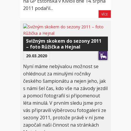
na GP Estonska v Kivioli dne 14. srpna
2011 podařil...
VÍCE
Svižným skokem do sezony 2011
– foto Růžička a Hejnal
20.03.2020
Nyní máme nebývalou možnost se
ohlédnout za minulými ročníky
českého šampionátu a nejen jeho, jak
s námi šel čas, kdo vše na závody jezdil
a pomocí fotografií si připomenout
léta minulá. V prvním sledu jsme pro
vás připravili výběrovou fotogalerii ze
sezony 2011, protože právě v ní jsme
započali naši činnost na stránkách