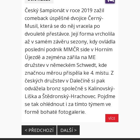
Český šampionát v roce 2019 zažil
comeback úspěšné dvojice Černý-
Musil, která se do něj vracela po
dvouleté přestávce. Její forma vrcholila
až v samém závěru sezony, kdy ovládla
poslední podnik MMČR side v Horním
Újezdě a zejména zářila na ME
družstev v německém Schwedt, kde
značnou měrou přispěla ke 4. místu. Z
českých družstev v Dalečíně si pak
odvážela bronz společně s Kalinovský-
Liška a Štědronský-Hrachovec. Pojďme
se tak ohlédnout i za tímto týmem ve
formě bohaté fotogalerie.
VÍCE
< PŘEDCHOZÍ
DALŠÍ >