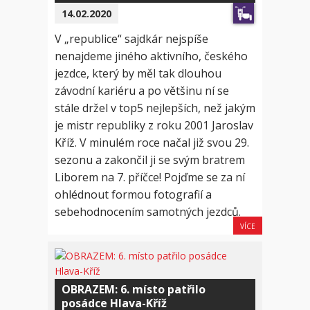
14.02.2020
V „republice“ sajdkár nejspíše
nenajdeme jiného aktivního, českého
jezdce, který by měl tak dlouhou
závodní kariéru a po většinu ní se
stále držel v top5 nejlepších, než jakým
je mistr republiky z roku 2001 Jaroslav
Kříž. V minulém roce načal již svou 29.
sezonu a zakončil ji se svým bratrem
Liborem na 7. příčce! Pojďme se za ní
ohlédnout formou fotografií a
sebehodnocením samotných jezdců.
VÍCE
OBRAZEM: 6. místo patřilo
posádce Hlava-Kříž